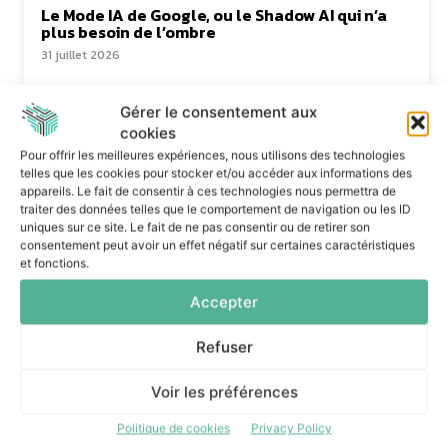
Le Mode IA de Google, ou le Shadow AI qui n’a
plus besoin de l’ombre
31 juillet 2026
Gérer le consentement aux
cookies
Pour offrir les meilleures expériences, nous utilisons des technologies
telles que les cookies pour stocker et/ou accéder aux informations des
appareils. Le fait de consentir à ces technologies nous permettra de
Dans la même catégorie
traiter des données telles que le comportement de navigation ou les ID
uniques sur ce site. Le fait de ne pas consentir ou de retirer son
consentement peut avoir un effet négatif sur certaines caractéristiques
et fonctions.
Le Mode IA de Google, ou le
Shadow AI qui n’a plus besoin
Accepter
de l’ombre
31 juillet 2026
Refuser
Voir les préférences
Politique de cookies
Privacy Policy