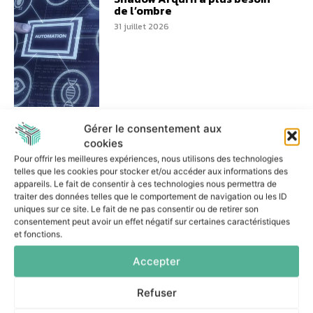
de l’ombre
31 juillet 2026
Réussir un projet d’IA
Gérer le consentement aux
agentique : les trois décisions
cookies
essentielles
Pour offrir les meilleures expériences, nous utilisons des technologies
7 juillet 2026
telles que les cookies pour stocker et/ou accéder aux informations des
appareils. Le fait de consentir à ces technologies nous permettra de
traiter des données telles que le comportement de navigation ou les ID
uniques sur ce site. Le fait de ne pas consentir ou de retirer son
consentement peut avoir un effet négatif sur certaines caractéristiques
et fonctions.
Accepter
Comment les banques
peuvent-elles encadrer le
Shadow AI ?
Refuser
6 juillet 2026