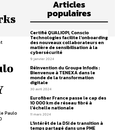
Articles
populaires
rks
Certifié QUALIOPI, Conscio
Technologies facilite l’onboarding
nt
des nouveaux collaborateurs en
matière de sensibilisation à la
cybersécurité
9 janvier 2024
ulo
Réinvention du Groupe Infodis :
Bienvenue à TENEXA dans le
monde de la transformation
digitale
Y
30 avril 2024
Eurofiber France passe le cap des
10 000 km de réseau fibré à
l’échelle nationale
le Paulo
11 mars 2024
O
L’intérêt de la DSI de transition à
temps partagé dans une PME