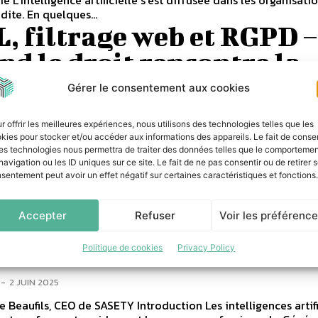
dite. En quelques...
, filtrage web et RGPD –
d le droit rencontre la
hnologie
Gérer le consentement aux cookies
-
4 NOVEMBRE 2025
r offrir les meilleures expériences, nous utilisons des technologies telles que les
kies pour stocker et/ou accéder aux informations des appareils. Le fait de consen
 TILLOY, Avocate à la Cour, spécialiste des nouvelles technolo
es technologies nous permettra de traiter des données telles que le comporteme
es personnelles et Jérôme BEAUFILS, CEO de SASETY, opérat
navigation ou les ID uniques sur ce site. Le fait de ne pas consentir ou de retirer 
anagés...
sentement peut avoir un effet négatif sur certaines caractéristiques et fonctions.
ernance des usages IA :
port du CASB et du DLP
Accepter
Refuser
Voir les préférenc
 les stratégies SASE
Politique de cookies
Privacy Policy
-
2 JUIN 2025
EO de SASETY Introduction Les intelligences artificielles