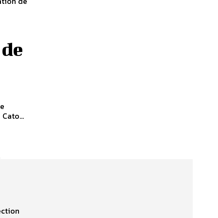
ation de
 de
de
Cato...
t