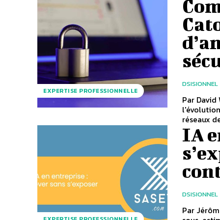
Com
Cat
d’am
sécu
DSISIONNEL
EXPERTISE PROFESSIONNELLE
Par David 
l'évolutio
réseaux de
IA e
s’ex
con
DSISIONNEL
Par Jérôme Beaufils,
sous-estim
EXPERTISE PROFESSIONNELLE