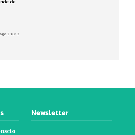
onde de
age 2 sur 3
es
Newsletter
onscio