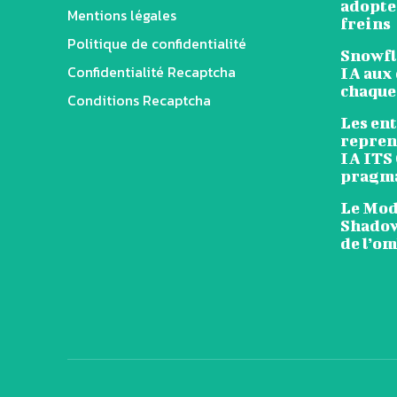
adopten
Mentions légales
freins
Politique de confidentialité
Snowfl
Confidentialité Recaptcha
IA aux 
chaque
Conditions Recaptcha
Les en
reprend
IA ITS
pragm
Le Mode
Shadow
de l’o