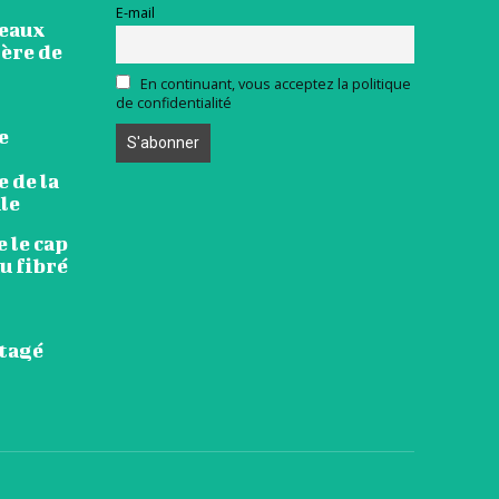
E-mail
veaux
ière de
En continuant, vous acceptez la politique
de confidentialité
e
 de la
le
 le cap
u fibré
rtagé