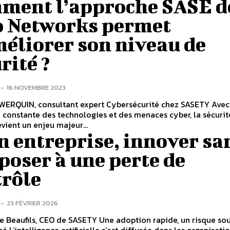
ment l’approche SASE d
o Networks permet
éliorer son niveau de
rité ?
-
16 NOVEMBRE 2023
WERQUIN, consultant expert Cybersécurité chez SASETY Avec
n constante des technologies et des menaces cyber, la sécurit
vient un enjeu majeur...
n entreprise, innover sa
poser à une perte de
trôle
-
23 FÉVRIER 2026
 CEO de SASETY Une adoption rapide, un risque souvent
é L’intelligence artificielle s’est diffusée dans les organisati