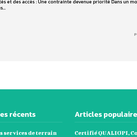
tés et des accès : Une contrainte devenue priorité Dans un m
...
P
les récents
Articles populair
s services de terrain
Certifié QUALIOPI, C