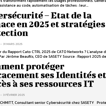
s transforment rapidement les usages professionnels. Génér
ssistance au code, automatisation de tâches : leur...
rsécurité – Etat de la
ce en 2025 et stratégies
tection
-
31 MARS 2025
ir du Rapport Cato CTRL 2025 de CATO Networks ? L’analyse 
ar Jérôme Beaufils, CEO de SASETY Source : Rapport 2025 de 
ment protéger
cacement ses Identités e
cès à ses ressources IT
-
3 FÉVRIER 2025
HMITT, Consultant senior Cybersécurité chez SASETY Protection