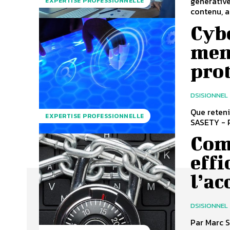
générative
EXPERTISE PROFESSIONNELLE
contenu, a
Cybe
mena
pro
DSISIONNEL
Que reten
EXPERTISE PROFESSIONNELLE
SASETY - P
Com
effi
l’ac
DSISIONNEL
Par Marc SC