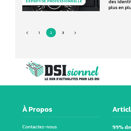
des identi
EXPERTISE PROFESSIONNELLE
plus en plus
1
2
3
À Propos
Artic
Contactez-nous
99% de