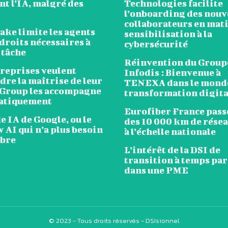
t l’IA, malgré des
Technologies facilite
l’onboarding des nou
collaborateurs en mat
ake limite les agents
sensibilisation à la
droits nécessaires à
cybersécurité
 tâche
Réinvention du Group
treprises veulent
Infodis : Bienvenue à
re la maîtrise de leur
TENEXA dans le monde
 Group les accompagne
transformation digita
atiquement
Eurofiber France passe
 IA de Google, ou le
des 10 000 km de résea
 AI qui n’a plus besoin
à l’échelle nationale
mbre
L’intérêt de la DSI de
transition à temps pa
dans une PME
© 2023 - Tous droits réservés - DSIsionnel