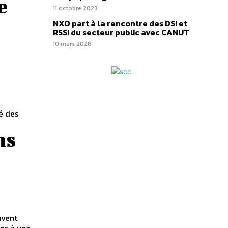
e
11 octobre 2023
NXO part à la rencontre des DSI et
RSSI du secteur public avec CANUT
10 mars 2026
é des
ns
ons à une