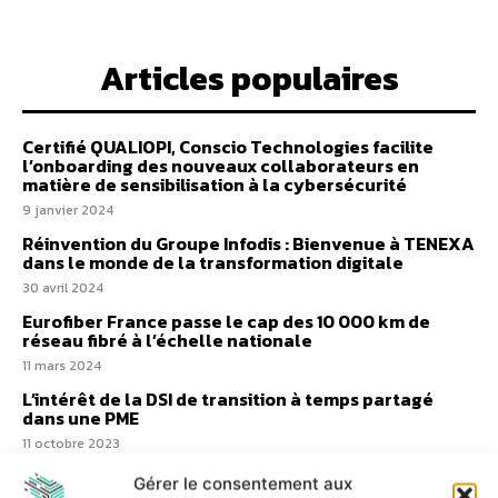
Articles populaires
Certifié QUALIOPI, Conscio Technologies facilite
l’onboarding des nouveaux collaborateurs en
matière de sensibilisation à la cybersécurité
9 janvier 2024
Réinvention du Groupe Infodis : Bienvenue à TENEXA
dans le monde de la transformation digitale
30 avril 2024
Eurofiber France passe le cap des 10 000 km de
réseau fibré à l’échelle nationale
11 mars 2024
L’intérêt de la DSI de transition à temps partagé
dans une PME
11 octobre 2023
NXO part à la rencontre des DSI et RSSI du secteur
Gérer le consentement aux
public avec CANUT