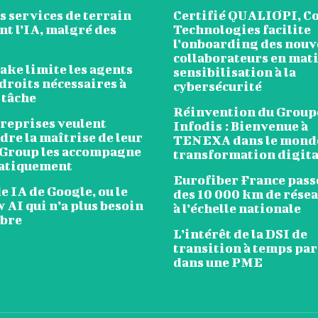
s services de terrain
Certifié QUALIOPI, C
t l’IA, malgré des
Technologies facilite
l’onboarding des nou
collaborateurs en mat
ake limite les agents
sensibilisation à la
droits nécessaires à
cybersécurité
 tâche
Réinvention du Group
treprises veulent
Infodis : Bienvenue à
re la maîtrise de leur
TENEXA dans le monde
 Group les accompagne
transformation digita
atiquement
Eurofiber France passe
 IA de Google, ou le
des 10 000 km de résea
 AI qui n’a plus besoin
à l’échelle nationale
mbre
L’intérêt de la DSI de
transition à temps pa
dans une PME