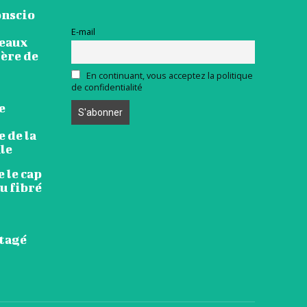
onscio
E-mail
veaux
ière de
En continuant, vous acceptez la politique
de confidentialité
e
 de la
le
 le cap
u fibré
rtagé