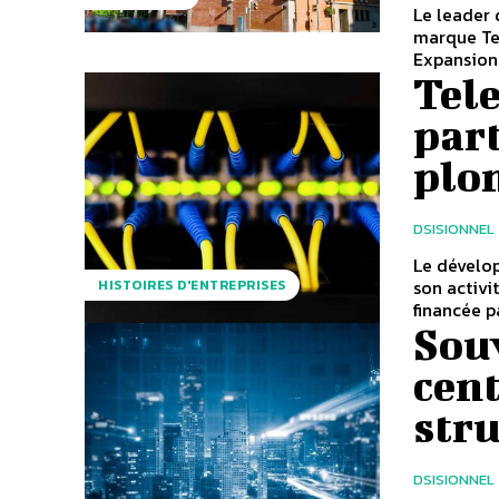
Le leader 
marque Tel
Expansion 
Tel
part
plo
DSISIONNEL
Le dévelo
son activi
HISTOIRES D'ENTREPRISES
financée pa
Sou
cent
str
DSISIONNEL