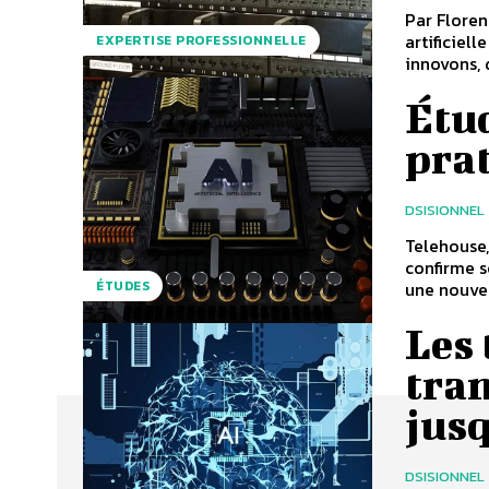
Par Flore
artificiel
EXPERTISE PROFESSIONNELLE
innovons, d
Étud
prat
DSISIONNEL
Telehouse
confirme s
une nouvel
ÉTUDES
Les 
tran
jus
DSISIONNEL