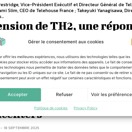
estridge, Vice-Président Exécutif et Directeur Général de Te
ami Slim, CEO de Telehouse France ; Takeyuki Yanagisawa, Dir
..
ension de TH2, une répo
enjeux de densité et de
Gérer le consentement aux cookies
nectivité
r offrir les meilleures expériences, nous utilisons des technologies telles que les
-
15 JANVIER 2026
kies pour stocker et/ou accéder aux informations des appareils. Le fait de consen
es technologies nous permettra de traiter des données telles que le comporteme
France annonce l’inauguration d’un nouvel étage IT au sein 
navigation ou les ID uniques sur ce site. Le fait de ne pas consentir ou de retirer 
 historique TH2 Paris Voltaire, offrant 600 kW de puissance 
sentement peut avoir un effet négatif sur certaines caractéristiques et fonctions.
urface...
aînement vs inférence :
Accepter
Refuser
Voir les préférenc
 IA, deux besoins, deux
Politique de cookies
Privacy Policy
acenters
-
18 SEPTEMBRE 2025