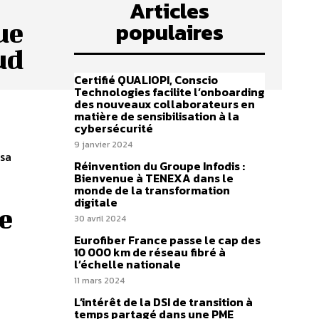
Articles
populaires
ue
ud
Certifié QUALIOPI, Conscio
Technologies facilite l’onboarding
des nouveaux collaborateurs en
matière de sensibilisation à la
cybersécurité
9 janvier 2024
 sa
Réinvention du Groupe Infodis :
Bienvenue à TENEXA dans le
monde de la transformation
digitale
e
30 avril 2024
Eurofiber France passe le cap des
10 000 km de réseau fibré à
l’échelle nationale
11 mars 2024
L’intérêt de la DSI de transition à
temps partagé dans une PME