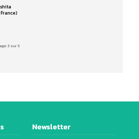
shita
 France)
age 3 sur 5
es
Newsletter