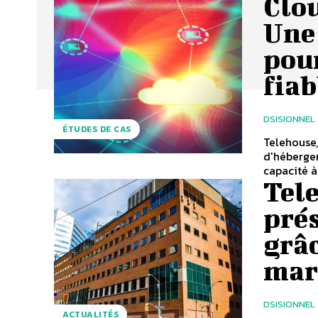
Clou
Une
pou
fiab
DSISIONNEL
ÉTUDES DE CAS
Telehouse,
d'héberge
capacité à
Tele
prés
grâc
mar
DSISIONNEL
ACTUALITÉS