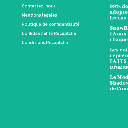
Contactez-nous
99% de
adopten
Mentions légales
freins
Politique de confidentialité
Snowfl
Confidentialité Recaptcha
IA aux 
chaque
Conditions Recaptcha
Les en
reprend
IA ITS
pragm
Le Mode
Shadow
de l’o