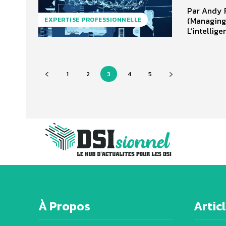
Par Andy 
(Managing 
EXPERTISE PROFESSIONNELLE
L’intelligen
1
2
3
4
5
À Propos
Artic