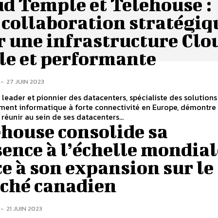
d Temple et Telehouse :
 collaboration stratégiq
r une infrastructure Clo
le et performante
-
27 JUIN 2023
 leader et pionnier des datacenters, spécialiste des solutions
ment informatique à forte connectivité en Europe, démontre
 réunir au sein de ses datacenters...
house consolide sa
ence à l’échelle mondial
e à son expansion sur le
ché canadien
-
21 JUIN 2023